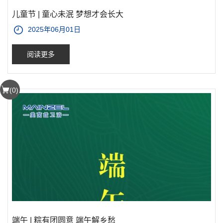
儿童节 | 童心未泯 梦想才会长大
2025年06月01日
阅读更多
(
0
)
端午 | 粽有团圆意 端午解乡愁